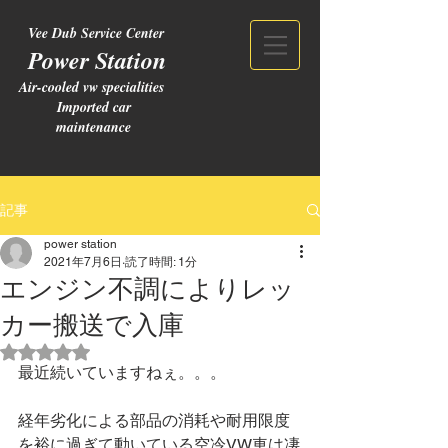
Vee Dub Service Center
Power Station
Air-cooled vw specialities
Imported car
maintenance
記事
power station
2021年7月6日
読了時間: 1分
エンジン不調によりレッ
カー搬送で入庫
5つ星のうちNaNと評価されています。
最近続いていますねぇ。。。
経年劣化による部品の消耗や耐用限度
を裕に過ぎて動いている空冷VW車は凄