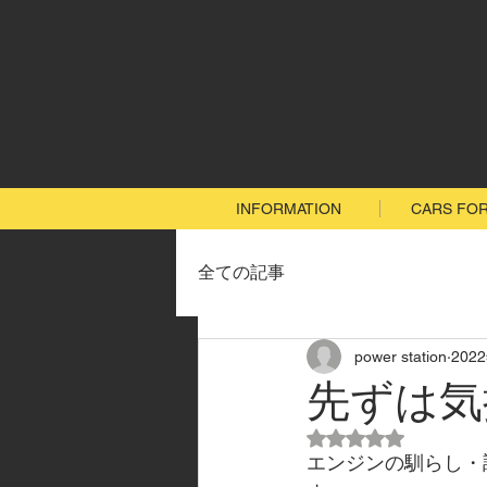
INFORMATION
CARS FOR
全ての記事
power station
202
先ずは気
5つ星のうちNaN
エンジンの馴らし・