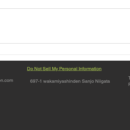
8月の営業日カレンダー
G.T
TIR
Do Not Sell My Personal Information
on.com
697-1 wakamiyashinden Sanjo Niigata