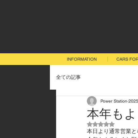
INFORMATION
CARS FOR
全ての記事
Power Station
202
本年もよ
5つ星のうちNaN
本日より通常営業と