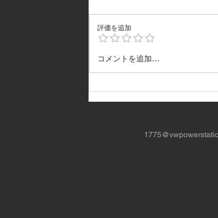
評価を追加
26th VW AUTUMN in 京都
コメントを追加…
1775@vwpowerstati