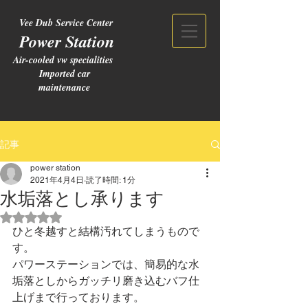
Vee Dub Service Center
Power Station
Air-cooled vw specialities
Imported car
maintenance
記事
power station
2021年4月4日
読了時間: 1分
水垢落とし承ります
5つ星のうちNaNと評価されています。
ひと冬越すと結構汚れてしまうもので
す。
パワーステーションでは、簡易的な水
垢落としからガッチリ磨き込むバフ仕
上げまで行っております。