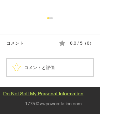
コメント
0.0 / 5（0）
8月の営業日カレンダー
G.T.SPECIAL C
コメントと評価...
TIRE
Do Not Sell My Personal Information
1775@vwpowerstation.com
697-1 wakamiyashinden Sanjo
Niigata