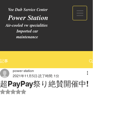
Vee Dub Service Center
Power Station
Air-cooled vw specialities
Imported car
maintenance
記事
power station
2021年11月5日
読了時間: 1分
超PayPay祭り絶賛開催中!
5つ星のうちNaNと評価されています。