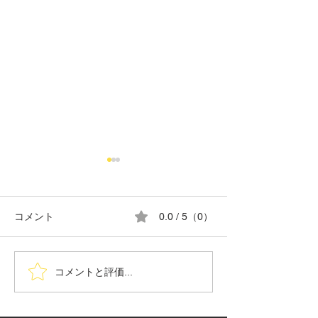
コメント
0.0 / 5（0）
8月の営業日カレンダー
G.T.SPECIAL C
コメントと評価...
TIRE