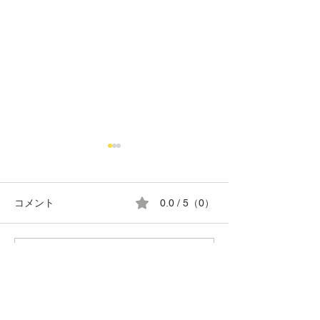
コメント
0.0 / 5（0）
8月の営業日カレンダー
G.T.SPECIAL C
コメントと評価...
TIRE
Do Not Sell My Personal Information