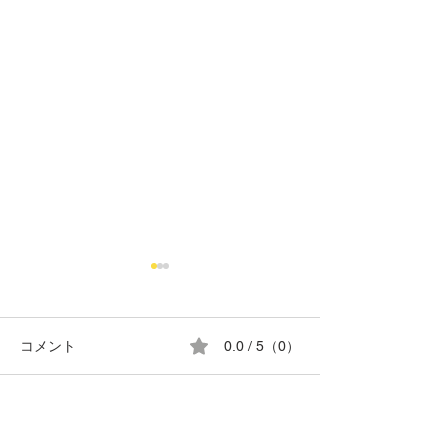
コメント
0.0 / 5（0）
8月の営業日カレンダー
G.T.SPECIAL C
コメントと評価...
TIRE