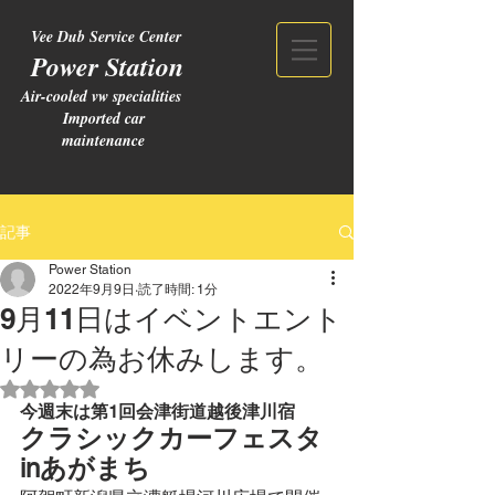
Vee Dub Service Center
Power Station
Air-cooled vw specialities
Imported car
maintenance
記事
Power Station
2022年9月9日
読了時間: 1分
9月11日はイベントエント
リーの為お休みします。
5つ星のうちNaNと評価されています。
今週末は第1回会津街道越後津川宿
クラシックカーフェスタ
inあがまち