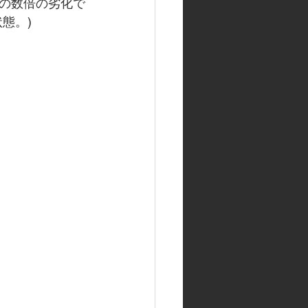
の数倍の劣化で
態。)