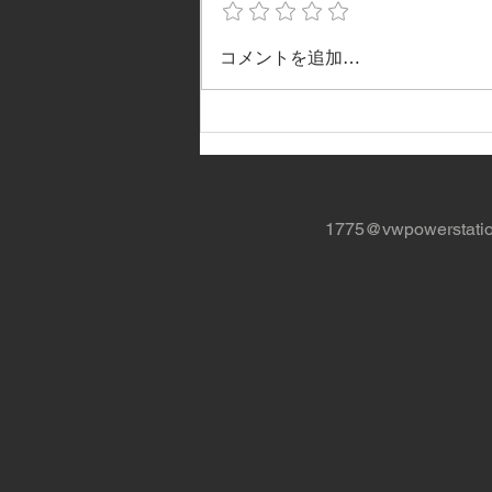
26th VW AUTUMN in 京都
コメントを追加…
1775@vwpowerstati