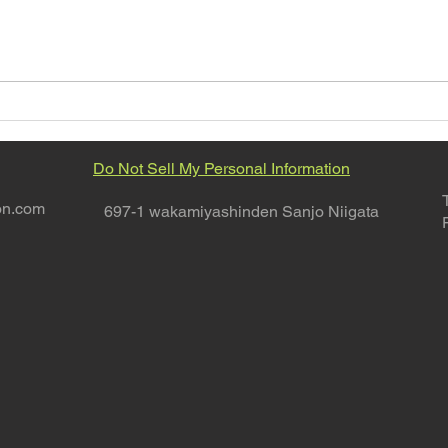
8月の営業日カレンダー
G.T
TIR
Do Not Sell My Personal Information
on.com
697-1 wakamiyashinden Sanjo Niigata