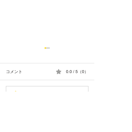
コメント
0.0 / 5（0）
8月の営業日カレンダー
G.T.SPECIAL C
コメントと評価...
TIRE
Do Not Sell My Personal Information
1775@vwpowerstation.com